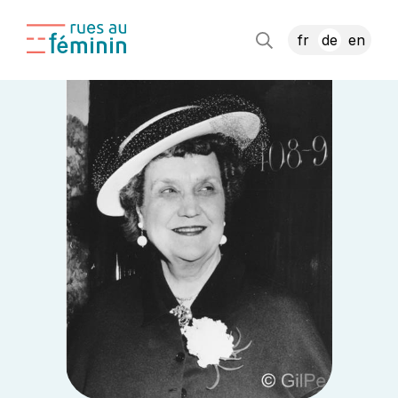
fr
de
en