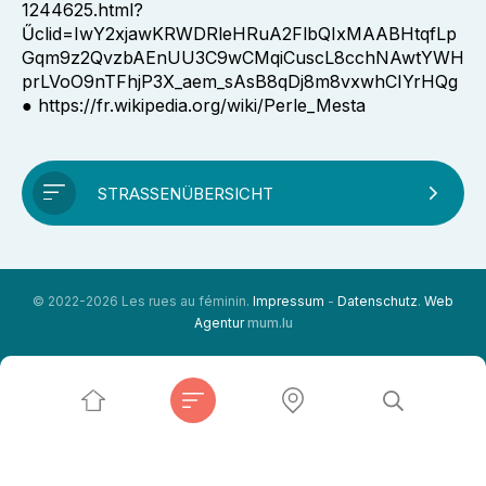
1244625.html?
Űclid=IwY2xjawKRWDRleHRuA2FlbQIxMAABHtqfLp
Gqm9z2QvzbAEnUU3C9wCMqiCuscL8cchNAwtYWH
prLVoO9nTFhjP3X_aem_sAsB8qDj8m8vxwhCIYrHQg
● https://fr.wikipedia.org/wiki/Perle_Mesta
STRASSENÜBERSICHT
© 2022-2026 Les rues au féminin.
Impressum
-
Datenschutz
.
Web
Agentur
mum.lu