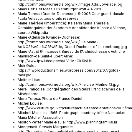
http://commons.wikimedia.org/wiki/Image:Ada_Lovelace.jpg
Maas Ger: Ger Maas, Luxemburger Wort 4.4.2020
Maria Teresa (Grande-Duchesse): © 2006 Cour grand-ducale
/ Lola Velasco, tous droits réservés
Marie Thérèse (Impératrice): Kaiserin Maria Theresia
Gemäldegalerie der Akademie der bildenden Künste à Vienne,
source Wikipedia
Marie-Adelaïde (Grande-Duchesse):
http://commons.wikimedia.org/wiki/File:Marie-
Ad%C3%A9la%C3%AFde,_Grand_Duchess_of_Luxembourg.jpg
Marie-Astrid (Princesse): Bureau de l’Archiduchesse d’Autriche
Mayrisch-de Saint-Hubert Aline:
http://www.ipw.lu/colpach/#.VHMsCk10yUk
Meir Golda:
https://llwproductions.files.wordpress.com/2012/07/golda-
meir.jpg
Meitner Lise:
http://commons.wikimedia.org/wiki/File:Lise_Meitner12.jpg
Mère Françoise: Congrégation des Sœurs Franciscaines de la
Miséricorde
Mère Teresa: Photo de Franco Daniel
Michel Louise:
http://www.culture.gouv.fr/culture/actualites/celebrations2005/i
Mitchell Maria: ca. 1865. Photograph courtesy of the Nantucket
Maria Mitchell Association
Molitor-Peffer Marie-Paule: http://www.planningfamilial.lu
Mongenast-Servais Marguerite:
http://fraendag.lu/personlichkeiten/marguerite-mongenast-