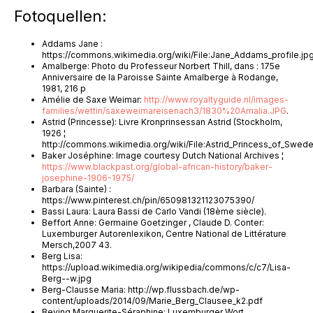
Fotoquellen:
Addams Jane :
https://commons.wikimedia.org/wiki/File:Jane_Addams_profile.jp
Amalberge: Photo du Professeur Norbert Thill, dans : 175e
Anniversaire de la Paroisse Sainte Amalberge à Rodange,
1981, 216 p
Amélie de Saxe Weimar:
http://www.royaltyguide.nl/images-
families/wettin/saxeweimareisenach3/1830%20Amalia.JPG
.
Astrid (Princesse): Livre Kronprinsessan Astrid (Stockholm,
1926 ¦
http://commons.wikimedia.org/wiki/File:Astrid_Princess_of_Swede
Baker Joséphine: Image courtesy Dutch National Archives ¦
https://www.blackpast.org/global-african-history/baker-
josephine-1906-1975/
Barbara (Sainte) :
https://www.pinterest.ch/pin/650981321123075390/
Bassi Laura: Laura Bassi de Carlo Vandi (18ème siècle).
Beffort Anne: Germaine Goetzinger , Claude D. Conter:
Luxemburger Autorenlexikon, Centre National de Littérature
Mersch,2007 43.
Berg Lisa:
https://upload.wikimedia.org/wikipedia/commons/c/c7/Lisa-
Berg--w.jpg
Berg-Clausse Maria: http://wp.flussbach.de/wp-
content/uploads/2014/09/Marie_Berg_Clausee_k2.pdf
Beving Marguerite-Séraphine: Luxemburger Wort