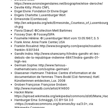
https://www.avionslegendaires.net/biographie/elise-deroche/
Deville Kitty: Photo CNFL
Engel Elvire: Fondation Dr Elvire Engel
Engels Charlotte: Luxemburger Wort
Ermesinde (Comtesse):
http://en.wikipedia.org/wiki/Ermesinde,_Countess_of_Luxembourg
ch.jpg
Flavia (Sœur): ©Collection Mett Bartimes
Fossey Dian: © Fossey/SIPA
Fournelle Hélène: © Luxemburger Wort vom 13.05.1967, S. 5
Frank Anne: Anne Frank Center, USA
Franklin Rosalind: http://www.biography.com/people/rosalind-
franklin-9301344
Gandhi Indira: http://www.sharezamy.fr/indira-gandhi-et-les-
debuts-de-la-republique-indienne-6847/indira-gandhi-01-
high-res
Germain Sophie: http://www.famous-
mathematicians.com/sophie-germain/
Glaesener-Hartmann Thérèse: Centre d'information et de
documentation de femmes Thers Bodé (Cid-femmes): KeK:
Künstlerinnen entdecken, Lux. 2008
Groben Françoise: Françoise Groben:
http://www.maniadb.com/artist/414600
Hackin Marie:
https://upload.wikimedia.org/wikipedia/commons/d/d0/Marie_Hac
Hamburger Erna: Schnäggli, CC BY-SA 3.0
<https://creativecommons.org/licenses/by-sa/3.0>, via
Wikimedia Commons