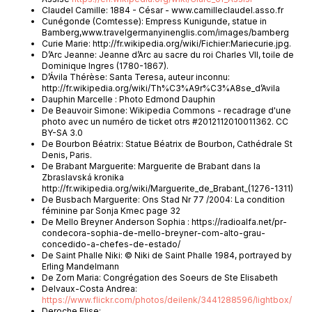
Claudel Camille: 1884 - César - www.camilleclaudel.asso.fr
Cunégonde (Comtesse): Empress Kunigunde, statue in
Bamberg,www.travelgermanyinenglis.com/images/bamberg
Curie Marie: http://fr.wikipedia.org/wiki/Fichier:Mariecurie.jpg.
D’Arc Jeanne: Jeanne d’Arc au sacre du roi Charles VII, toile de
Dominique Ingres (1780-1867).
D’Ávila Thérèse: Santa Teresa, auteur inconnu:
http://fr.wikipedia.org/wiki/Th%C3%A9r%C3%A8se_d’Avila
Dauphin Marcelle : Photo Edmond Dauphin
De Beauvoir Simone: Wikipedia Commons - recadrage d'une
photo avec un numéro de ticket otrs #2012112010011362. CC
BY-SA 3.0
De Bourbon Béatrix: Statue Béatrix de Bourbon, Cathédrale St
Denis, Paris.
De Brabant Marguerite: Marguerite de Brabant dans la
Zbraslavská kronika
http://fr.wikipedia.org/wiki/Marguerite_de_Brabant_(1276-1311)
De Busbach Marguerite: Ons Stad Nr 77 /2004: La condition
féminine par Sonja Kmec page 32
De Mello Breyner Anderson Sophia : https://radioalfa.net/pr-
condecora-sophia-de-mello-breyner-com-alto-grau-
concedido-a-chefes-de-estado/
De Saint Phalle Niki: © Niki de Saint Phalle 1984, portrayed by
Erling Mandelmann
De Zorn Maria: Congrégation des Soeurs de Ste Elisabeth
Delvaux-Costa Andrea:
https://www.flickr.com/photos/deilenk/3441288596/lightbox/
Deroche Elise: