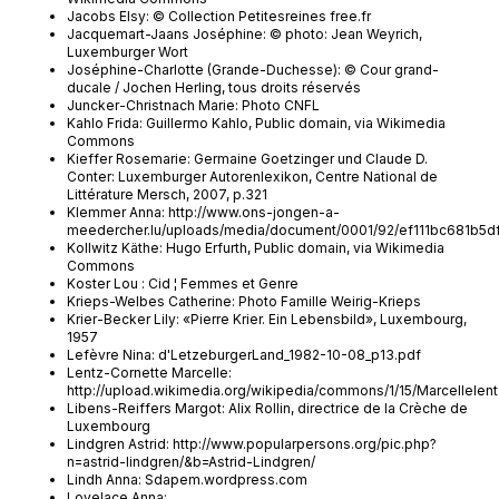
Jacobs Elsy: © Collection Petitesreines free.fr
Jacquemart-Jaans Joséphine: © photo: Jean Weyrich,
Luxemburger Wort
Joséphine-Charlotte (Grande-Duchesse): © Cour grand-
ducale / Jochen Herling, tous droits réservés
Juncker-Christnach Marie: Photo CNFL
Kahlo Frida: Guillermo Kahlo, Public domain, via Wikimedia
Commons
Kieffer Rosemarie: Germaine Goetzinger und Claude D.
Conter: Luxemburger Autorenlexikon, Centre National de
Littérature Mersch, 2007, p.321
Klemmer Anna: http://www.ons-jongen-a-
meedercher.lu/uploads/media/document/0001/92/ef111bc681b
Kollwitz Käthe: Hugo Erfurth, Public domain, via Wikimedia
Commons
Koster Lou : Cid ¦ Femmes et Genre
Krieps-Welbes Catherine: Photo Famille Weirig-Krieps
Krier-Becker Lily: «Pierre Krier. Ein Lebensbild», Luxembourg,
1957
Lefèvre Nina: d'LetzeburgerLand_1982-10-08_p13.pdf
Lentz-Cornette Marcelle:
http://upload.wikimedia.org/wikipedia/commons/1/15/Marcellelent
Libens-Reiffers Margot: Alix Rollin, directrice de la Crèche de
Luxembourg
Lindgren Astrid: http://www.popularpersons.org/pic.php?
n=astrid-lindgren/&b=Astrid-Lindgren/
Lindh Anna: Sdapem.wordpress.com
Lovelace Anna: