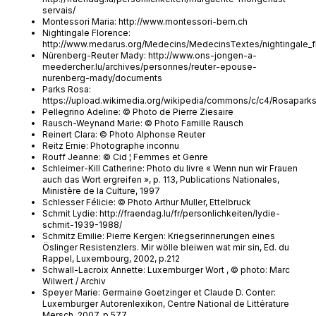
servais/
Montessori Maria: http://www.montessori-bern.ch
Nightingale Florence:
http://www.medarus.org/Medecins/MedecinsTextes/nightingale_fl
Nürenberg-Reuter Mady: http://www.ons-jongen-a-
meedercher.lu/archives/personnes/reuter-epouse-
nurenberg-mady/documents
Parks Rosa:
https://upload.wikimedia.org/wikipedia/commons/c/c4/Rosaparks
Pellegrino Adeline: © Photo de Pierre Ziesaire
Rausch-Weynand Marie: © Photo Famille Rausch
Reinert Clara: © Photo Alphonse Reuter
Reitz Ernie: Photographe inconnu
Rouff Jeanne: © Cid ¦ Femmes et Genre
Schleimer-Kill Catherine: Photo du livre « Wenn nun wir Frauen
auch das Wort ergreifen », p. 113, Publications Nationales,
Ministère de la Culture, 1997
Schlesser Félicie: © Photo Arthur Muller, Ettelbruck
Schmit Lydie: http://fraendag.lu/fr/personlichkeiten/lydie-
schmit-1939-1988/
Schmitz Emilie: Pierre Kergen: Kriegserinnerungen eines
Öslinger Resistenzlers. Mir wölle bleiwen wat mir sin, Ed. du
Rappel, Luxembourg, 2002, p.212
Schwall-Lacroix Annette: Luxemburger Wort , © photo: Marc
Wilwert / Archiv
Speyer Marie: Germaine Goetzinger et Claude D. Conter:
Luxemburger Autorenlexikon, Centre National de Littérature
Mersch, 2007, p.577