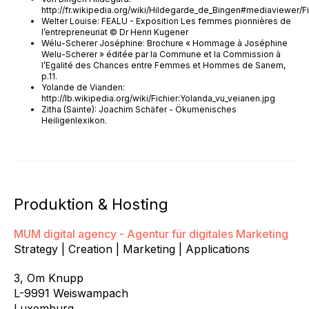
http://fr.wikipedia.org/wiki/Hildegarde_de_Bingen#mediaviewer/F
Welter Louise: FEALU - Exposition Les femmes pionnières de
l’entrepreneuriat © Dr Henri Kugener
Wélu-Scherer Joséphine: Brochure « Hommage à Joséphine
Welu-Scherer » éditée par la Commune et la Commission à
l’Egalité des Chances entre Femmes et Hommes de Sanem,
p.11.
Yolande de Vianden:
http://lb.wikipedia.org/wiki/Fichier:Yolanda_vu_veianen.jpg
Zitha (Sainte): Joachim Schäfer - Ökumenisches
Heiligenlexikon.
Produktion & Hosting
MUM digital agency - Agentur für digitales Marketing
Strategy | Creation | Marketing | Applications
3, Om Knupp
L-9991 Weiswampach
Luxemburg