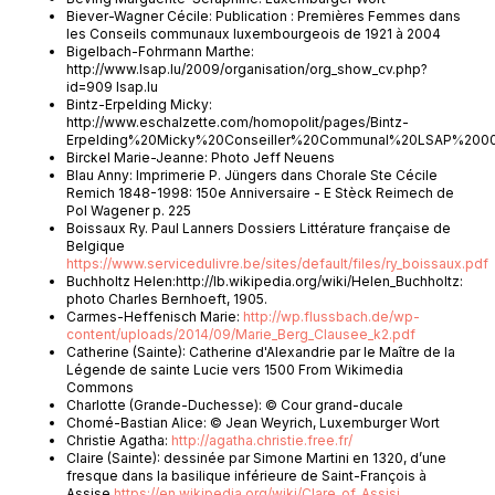
Biever-Wagner Cécile: Publication : Premières Femmes dans
les Conseils communaux luxembourgeois de 1921 à 2004
Bigelbach-Fohrmann Marthe:
http://www.lsap.lu/2009/organisation/org_show_cv.php?
id=909 lsap.lu
Bintz-Erpelding Micky:
http://www.eschalzette.com/homopolit/pages/Bintz-
Erpelding%20Micky%20Conseiller%20Communal%20LSAP%2000
Birckel Marie-Jeanne: Photo Jeff Neuens
Blau Anny: Imprimerie P. Jüngers dans Chorale Ste Cécile
Remich 1848-1998: 150e Anniversaire - E Stèck Reimech de
Pol Wagener p. 225
Boissaux Ry. Paul Lanners Dossiers Littérature française de
Belgique
https://www.servicedulivre.be/sites/default/files/ry_boissaux.pdf
Buchholtz Helen:http://lb.wikipedia.org/wiki/Helen_Buchholtz:
photo Charles Bernhoeft, 1905.
Carmes-Heffenisch Marie:
http://wp.flussbach.de/wp-
content/uploads/2014/09/Marie_Berg_Clausee_k2.pdf
Catherine (Sainte): Catherine d'Alexandrie par le Maître de la
Légende de sainte Lucie vers 1500 From Wikimedia
Commons
Charlotte (Grande-Duchesse): © Cour grand-ducale
Chomé-Bastian Alice: © Jean Weyrich, Luxemburger Wort
Christie Agatha:
http://agatha.christie.free.fr/
Claire (Sainte): dessinée par Simone Martini en 1320, d’une
fresque dans la basilique inférieure de Saint-François à
Assise
https://en.wikipedia.org/wiki/Clare_of_Assisi