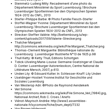
Steinmetz-Ludwig Milly: Recadrement d’une photo du
Département Ministériel du Sport Luxembourg / Brochure
Luxemburger Sportlerinnen bei den Olympischen Spielen
1924-2012 du CNFL, 2013
Stiefer-Philippe Barbe: © Photo Famille Flesch-Stiefer
Stoffel-Wagner Yvonne: Département Ministériel du Sport
Luxembourg / Brochure Luxemburger Sportlerinnen bei den
Olympischen Spielen 1924-2012 du CNFL, 2013
Strecker-Steffen Valérie: http://bettembourg.lu/wp-
content/uploads/2017/09/Valerie-Strecker.png
Thatcher Margaret:
http://commons.wikimedia.org/wiki/File:Margaret_Thatcher.png
Thomas-Clement Marguerite: Bibliothèque nationale du
Luxembourg : Luxemburger Illustrierte N°13 de 1925 p.98
Thull Ketty: © Ketty Thull, Editions Schortgen
Tidick-Ulveling Marie-Louise: Germaine Goetzinger et Claude
D. Conter: Luxemburger Autorenlexikon, Centre National de
Littérature Mersch, 2007, p.613.
Unden Lily: © Edouard Kutter. In: Schlesser-Knaff: Lily Unden
Useldinger-Hostert Yvonne:Institut für Geschichte und
Soziales Luxemburg
Van Westerop Adri: ©Photo de Raymond Aendekerk
Veil Simone:
https://commons.wikimedia.org/wiki/File:Simone_Veil_(1984).jpg,
Nationaal Archief, Rob C. Croes / Anefo
Viénot-Mayrisch Andrée: http://www2.assemblee-
nationale.fr/sycomore/fiche/(num_dept)/7232
Von Bingen Hildegard: