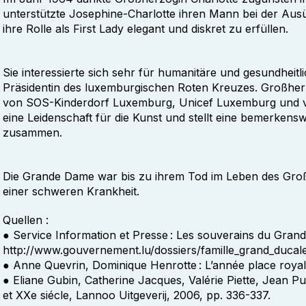
unterstützte Josephine-Charlotte ihren Mann bei der Au
ihre Rolle als First Lady elegant und diskret zu erfüllen.
Sie interessierte sich sehr für humanitäre und gesundhei
Präsidentin des luxemburgischen Roten Kreuzes. Großherz
von SOS-Kinderdorf Luxemburg, Unicef Luxemburg und vi
eine Leidenschaft für die Kunst und stellt eine bemerke
zusammen.
Die Grande Dame war bis zu ihrem Tod im Leben des Groß
einer schweren Krankheit.
Quellen :
● Service Information et Presse : Les souverains du Gran
http://www.gouvernement.lu/dossiers/famille_grand_ducal
● Anne Quevrin, Dominique Henrotte : L’année place royale
● Eliane Gubin, Catherine Jacques, Valérie Piette, Jean Pu
et XXe siécle, Lannoo Uitgeverij, 2006, pp. 336-337.