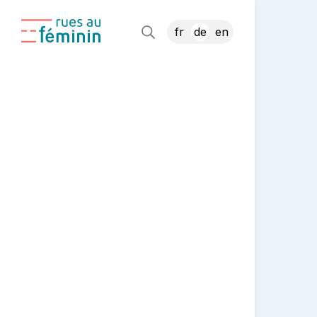
fr
de
en