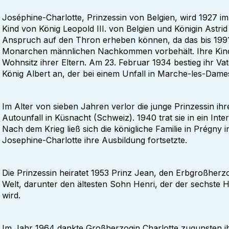
Joséphine-Charlotte, Prinzessin von Belgien, wird 1927 im P
Kind von König Leopold III. von Belgien und Königin Astri
Anspruch auf den Thron erheben können, da das bis 1991
Monarchen männlichen Nachkommen vorbehält. Ihre Kindh
Wohnsitz ihrer Eltern. Am 23. Februar 1934 bestieg ihr Va
König Albert an, der bei einem Unfall in Marche-les-Da
Im Alter von sieben Jahren verlor die junge Prinzessin ihr
Autounfall in Küsnacht (Schweiz). 1940 trat sie in ein Inter
Nach dem Krieg ließ sich die königliche Familie in Prégny
Josephine-Charlotte ihre Ausbildung fortsetzte.
Die Prinzessin heiratet 1953 Prinz Jean, den Erbgroßherz
Welt, darunter den ältesten Sohn Henri, der der sechste 
wird.
Im Jahr 1964 dankte Großherzogin Charlotte zugunsten i