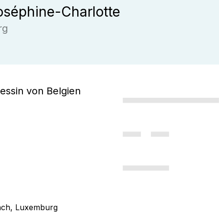
séphine-Charlotte
rg
zessin von Belgien
bach, Luxemburg