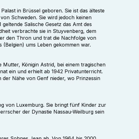
alast in Brüssel geboren. Sie ist das älteste
d von Schweden. Sie wird jedoch keinen
 geltende Salische Gesetz das Amt des
eit verbrachte sie in Stuyvenberg, dem
ter den Thron und trat die Nachfolge von
mes (Belgien) ums Leben gekommen war.
e Mutter, Königin Astrid, bei einem tragischen
nat ein und erhielt ab 1942 Privatunterricht.
 in der Nähe von Genf nieder, wo Prinzessin
og von Luxemburg. Sie bringt fünf Kinder zur
Herrscher der Dynastie Nassau-Weilburg sein
hres Sohnes Jean ab. Von 1964 bis 2000