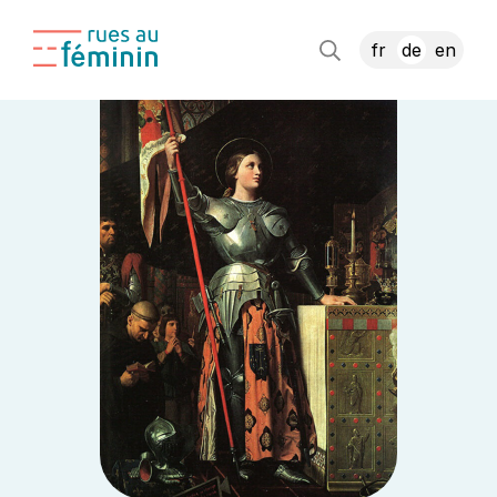
fr
de
en