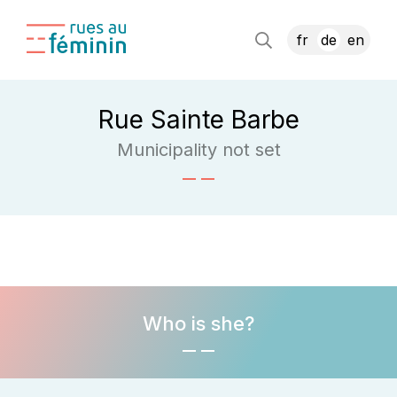
fr
de
en
Rue Sainte Barbe
Municipality not set
Who is she?