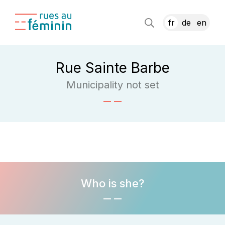
fr
de
en
Rue Sainte Barbe
Municipality not set
Who is she?