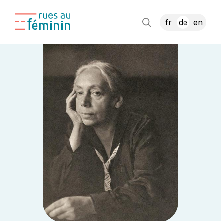
fr
de
en