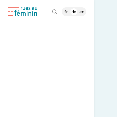
fr
de
en