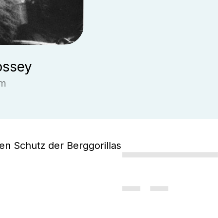
ossey
im
 den Schutz der Berggorillas