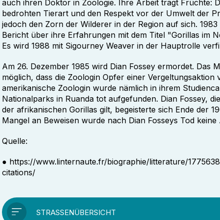
auch ihren Doktor in Zoologie. Ihre Arbeit trägt Früchte: 
bedrohten Tierart und den Respekt vor der Umwelt der Pr
jedoch den Zorn der Wilderer in der Region auf sich. 1983 
Bericht über ihre Erfahrungen mit dem Titel "Gorillas im N
Es wird 1988 mit Sigourney Weaver in der Hauptrolle verfi
Am 26. Dezember 1985 wird Dian Fossey ermordet. Das Mot
möglich, dass die Zoologin Opfer einer Vergeltungsaktion
amerikanische Zoologin wurde nämlich in ihrem Studienc
Nationalparks in Ruanda tot aufgefunden. Dian Fossey, d
der afrikanischen Gorillas gilt, begeisterte sich Ende der
Mangel an Beweisen wurde nach Dian Fosseys Tod keine 
Quelle:
● https://www.linternaute.fr/biographie/litterature/17756
citations/
STRASSENÜBERSICHT