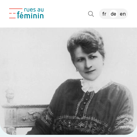
fr
de
en