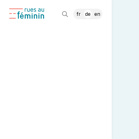
fr
de
en