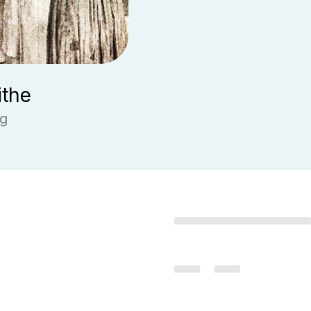
ithe
g