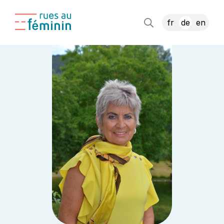
fr
de
en