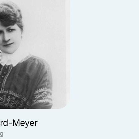
ard-Meyer
g