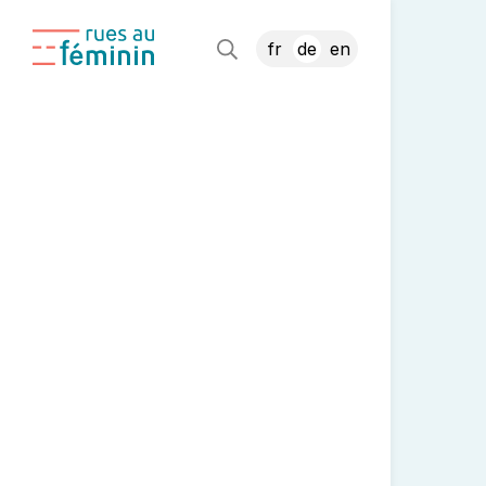
fr
de
en