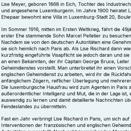
Lise Meyer, geboren 1868 in Eich, Tochter des Industriec
und angesehene Luxemburgerin. Im Jahre 1900 heiratet Li
Ehepaar bewohnt eine Villa in Luxemburg-Stadt 20, Boule
Im Sommer 1916, mitten im Ersten Weltkrieg, fährt die 49j
erster Ehe stammende Sohn Marcel Pelletier zu besuchen,
Nachdem sie von den deutschen Autoritäten eine Genehmigu
sie sich heimlich nach Paris ab. Als Lise Rischard dann wie
kurzfristig eingeführte Visapflicht sie jedoch daran und sie 
an einen Bekannten, der ihr Captain George Bruce, Leiter 
Geheimdienstes vorstellt. Man unterbreitet ihr einen Vorsch
englischen Geheimdienst zu arbeiten, wird ihr die Rückf
anfänglichem Zögern, reiflicher Überlegung und mehreren 
Die luxemburgische Hausfrau wird zum Agenten in Paris au
außerordentlicher Intelligenz und Mut, die in der Lage ist
auswendig zu lernen und damit detaillierte Nachrichten
Feindeslandes zu übermitteln.
Fast ein Jahr verbringt Lise Rischard in Paris, um sich a
Interventionen der französischen und englischen Geheimd