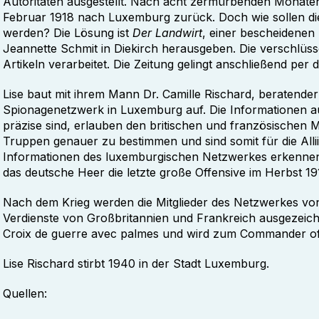
Autoritäten ausgestellt. Nach acht zermürbenden Monate
Februar 1918 nach Luxemburg zurück. Doch wie sollen die
werden? Die Lösung ist
Der Landwirt
, einer bescheidenen 
Jeannette Schmit in Diekirch herausgeben. Die verschlüss
Artikeln verarbeitet. Die Zeitung gelingt anschließend per 
Lise baut mit ihrem Mann Dr. Camille Rischard, beratender
Spionagenetzwerk in Luxemburg auf. Die Informationen a
präzise sind, erlauben den britischen und französischen
Truppen genauer zu bestimmen und sind somit für die All
Informationen des luxemburgischen Netzwerkes erkennen 
das deutsche Heer die letzte große Offensive im Herbst 19
Nach dem Krieg werden die Mitglieder des Netzwerkes von 
Verdienste von Großbritannien und Frankreich ausgezeichn
Croix de guerre avec palmes und wird zum Commander of 
Lise Rischard stirbt 1940 in der Stadt Luxemburg.
Quellen: