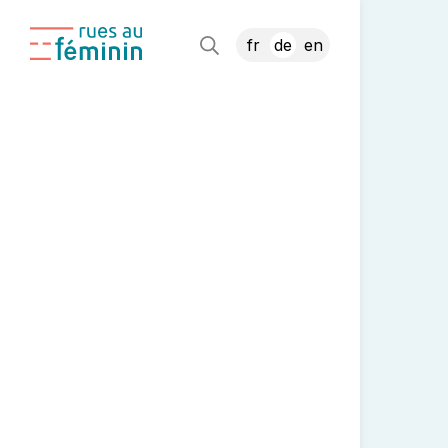
fr
de
en