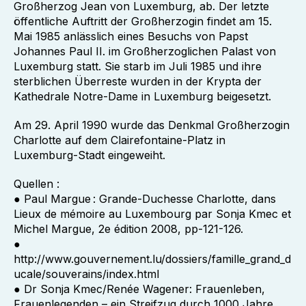
Großherzog Jean von Luxemburg, ab. Der letzte
öffentliche Auftritt der Großherzogin findet am 15.
Mai 1985 anlässlich eines Besuchs von Papst
Johannes Paul II. im Großherzoglichen Palast von
Luxemburg statt. Sie starb im Juli 1985 und ihre
sterblichen Überreste wurden in der Krypta der
Kathedrale Notre-Dame in Luxemburg beigesetzt.
Am 29. April 1990 wurde das Denkmal Großherzogin
Charlotte auf dem Clairefontaine-Platz in
Luxemburg-Stadt eingeweiht.
Quellen :
● Paul Margue : Grande-Duchesse Charlotte, dans
Lieux de mémoire au Luxembourg par Sonja Kmec et
Michel Margue, 2e édition 2008, pp-121-126.
●
http://www.gouvernement.lu/dossiers/famille_grand_d
ucale/souverains/index.html
● Dr Sonja Kmec/Renée Wagener: Frauenleben,
Frauenlegenden – ein Streifzug durch 1000 Jahre