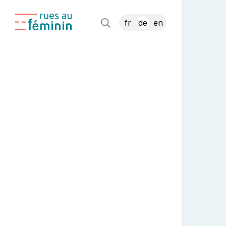
fr
de
en