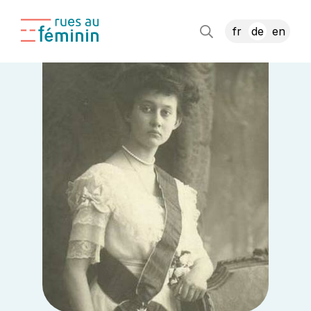
fr
de
en