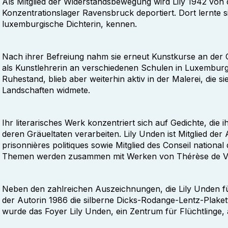
Als Mitglied der Widerstandsbewegung wird Lily 1942 von 
Konzentrationslager Ravensbruck deportiert. Dort lernte s
luxemburgische Dichterin, kennen.
Nach ihrer Befreiung nahm sie erneut Kunstkurse an der C
als Kunstlehrerin an verschiedenen Schulen in Luxemburg 
Ruhestand, blieb aber weiterhin aktiv in der Malerei, die 
Landschaften widmete.
Ihr literarisches Werk konzentriert sich auf Gedichte, die
deren Gräueltaten verarbeiten. Lily Unden ist Mitglied de
prisonnières politiques sowie Mitglied des Conseil national 
Themen werden zusammen mit Werken von Thérèse de Vos o
Neben den zahlreichen Auszeichnungen, die Lily Unden fü
der Autorin 1986 die silberne Dicks-Rodange-Lentz-Plaket
wurde das Foyer Lily Unden, ein Zentrum für Flüchtlinge,