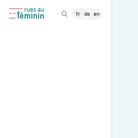
fr
de
en