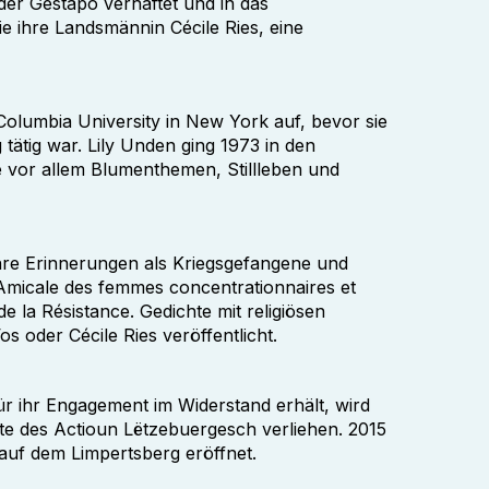
der Gestapo verhaftet und in das
ie ihre Landsmännin Cécile Ries, eine
olumbia University in New York auf, bevor sie
tätig war. Lily Unden ging 1973 in den
sie vor allem Blumenthemen, Stillleben und
 ihre Erinnerungen als Kriegsgefangene und
r Amicale des femmes concentrationnaires et
de la Résistance. Gedichte mit religiösen
der Cécile Ries veröffentlicht.
r ihr Engagement im Widerstand erhält, wird
te des Actioun Lëtzebuergesch verliehen. 2015
 auf dem Limpertsberg eröffnet.