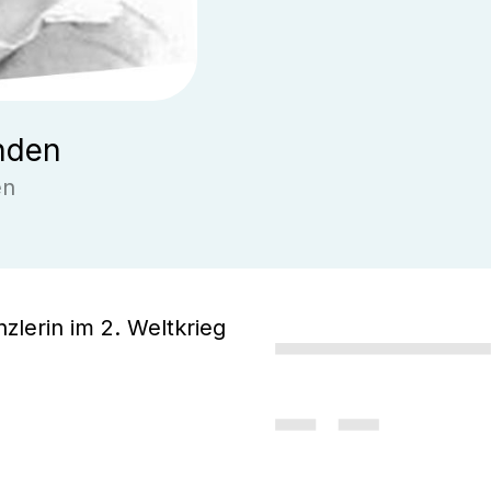
nden
en
nzlerin im 2. Weltkrieg