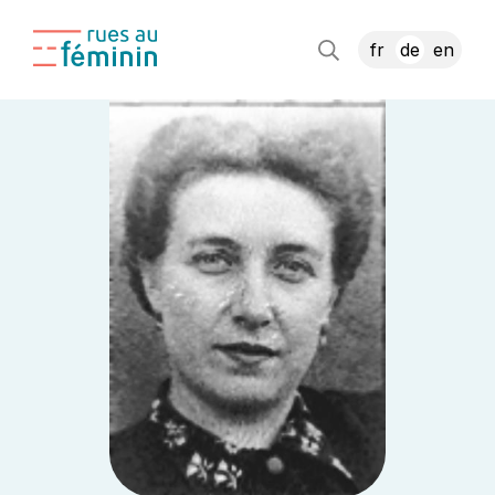
fr
de
en