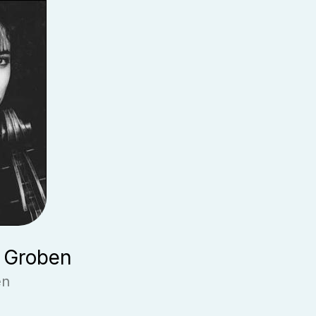
 Groben
en