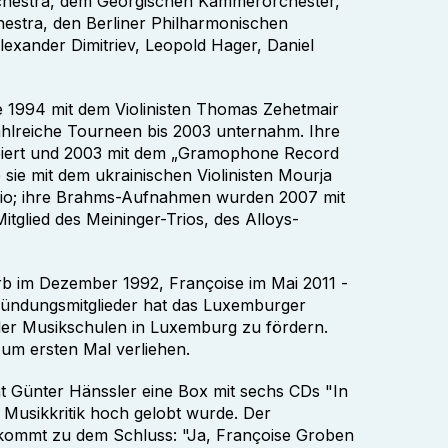
chestra, dem Georgischen Kammerorchester,
tra, den Berliner Philharmonischen
lexander Dimitriev, Leopold Hager, Daniel
…
e 1994 mit dem Violinisten Thomas Zehetmair
ahlreiche Tourneen bis 2003 unternahm. Ihre
feiert und 2003 mit dem „Gramophone Record
sie mit dem ukrainischen Violinisten Mourja
rtrio; ihre Brahms-Aufnahmen wurden 2007 mit
tglied des Meininger-Trios, des Alloys-
rb im Dezember 1992, Françoise im Mai 2011 -
Gründungsmitglieder hat das Luxemburger
 der Musikschulen in Luxemburg zu fördern.
um ersten Mal verliehen.
t Günter Hänssler eine Box mit sechs CDs "In
 Musikkritik hoch gelobt wurde. Der
 kommt zu dem Schluss: "Ja, Françoise Groben