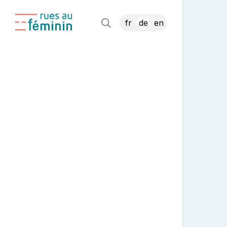
fr
de
en