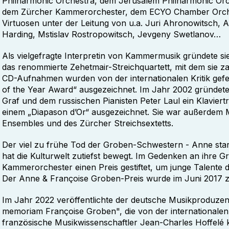
Philharmonic Orchestra, dem Jerusalem Philharmonic Or
dem Zürcher Kammerorchester, dem ECYO Chamber Orches
Virtuosen unter der Leitung von u.a. Juri Ahronowitsch, A
Harding, Mstislav Rostropowitsch, Jevgeny Swetlanov
Als vielgefragte Interpretin von Kammermusik gründete si
das renommierte Zehetmair-Streichquartett, mit dem sie z
CD-Aufnahmen wurden von der internationalen Kritik ge
of the Year Award“ ausgezeichnet. Im Jahr 2002 gründete 
Graf und dem russischen Pianisten Peter Laul ein Klavie
einem „Diapason d’Or“ ausgezeichnet. Sie war außerdem Mi
Ensembles und des Zürcher Streichsextetts.
Der viel zu frühe Tod der Groben-Schwestern - Anne sta
hat die Kulturwelt zutiefst bewegt. Im Gedenken an ihre 
Kammerorchester einen Preis gestiftet, um junge Talente
Der Anne & Françoise Groben-Preis wurde im Juni 2017 z
Im Jahr 2022 veröffentlichte der deutsche Musikproduzen
memoriam Françoise Groben", die von der internationalen
französische Musikwissenschaftler Jean-Charles Hoffelé