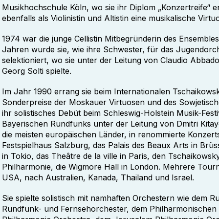
Musikhochschule Köln, wo sie ihr Diplom „Konzertreife“ er
ebenfalls als Violinistin und Altistin eine musikalische Virtuo
1974 war die junge Cellistin Mitbegründerin des Ensembles 
Jahren wurde sie, wie ihre Schwester, für das Jugendor
selektioniert, wo sie unter der Leitung von Claudio Abba
Georg Solti spielte.
Im Jahr 1990 errang sie beim Internationalen Tschaikows
Sonderpreise der Moskauer Virtuosen und des Sowjetisch
ihr solistisches Debüt beim Schleswig-Holstein Musik-Fes
Bayerischen Rundfunks unter der Leitung von Dmitri Kitaye
die meisten europäischen Länder, in renommierte Konzert
Festspielhaus Salzburg, das Palais des Beaux Arts in Brüss
in Tokio, das Theâtre de la ville in Paris, den Tschaikow
Philharmonie, die Wigmore Hall in London. Mehrere Tourne
USA, nach Australien, Kanada, Thailand und Israel.
Sie spielte solistisch mit namhaften Orchestern wie dem 
Rundfunk- und Fernsehorchester, dem Philharmonischen