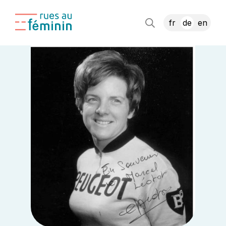
fr
de
en