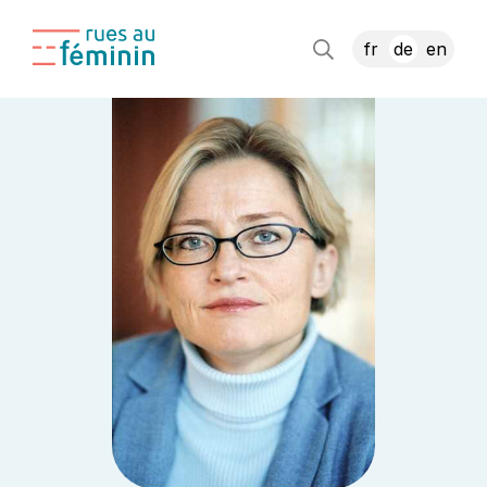
fr
de
en