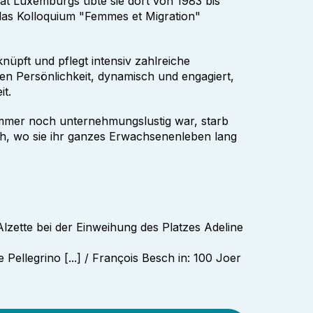
rat Luxemburgs übte sie dort von 1983 bis
das Kolloquium "Femmes et Migration"
 knüpft und pflegt intensiv zahlreiche
rken Persönlichkeit, dynamisch und engagiert,
it.
 immer noch unternehmungslustig war, starb
ch, wo sie ihr ganzes Erwachsenenleben lang
lzette bei der Einweihung des Platzes Adeline
ellegrino [...] / François Besch in: 100 Joer