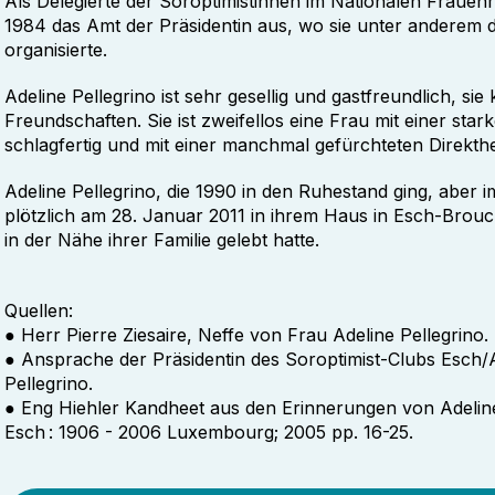
Als Delegierte der Soroptimistinnen im Nationalen Frauen
1984 das Amt der Präsidentin aus, wo sie unter anderem 
organisierte.
Adeline Pellegrino ist sehr gesellig und gastfreundlich, sie
Freundschaften. Sie ist zweifellos eine Frau mit einer sta
schlagfertig und mit einer manchmal gefürchteten Direkthe
Adeline Pellegrino, die 1990 in den Ruhestand ging, aber
plötzlich am 28. Januar 2011 in ihrem Haus in Esch-Brou
in der Nähe ihrer Familie gelebt hatte.
Quellen:
● Herr Pierre Ziesaire, Neffe von Frau Adeline Pellegrino.
● Ansprache der Präsidentin des Soroptimist-Clubs Esch/A
Pellegrino.
● Eng Hiehler Kandheet aus den Erinnerungen von Adeline P
Esch : 1906 - 2006 Luxembourg; 2005 pp. 16-25.