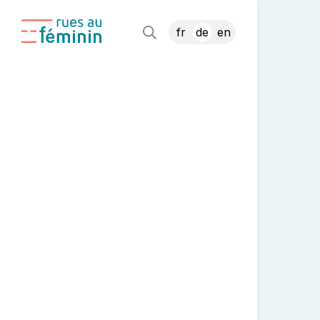
fr
de
en