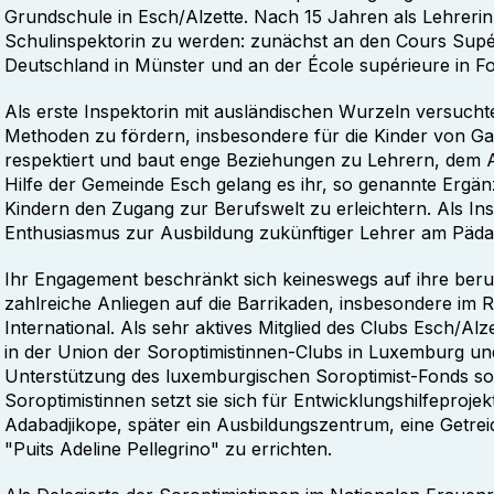
Grundschule in Esch/Alzette. Nach 15 Jahren als Lehrerin
Schulinspektorin zu werden: zunächst an den Cours Supér
Deutschland in Münster und an der École supérieure in F
Als erste Inspektorin mit ausländischen Wurzeln versucht
Methoden zu fördern, insbesondere für die Kinder von Gas
respektiert und baut enge Beziehungen zu Lehrern, dem 
Hilfe der Gemeinde Esch gelang es ihr, so genannte Ergä
Kindern den Zugang zur Berufswelt zu erleichtern. Als In
Enthusiasmus zur Ausbildung zukünftiger Lehrer am Pädago
Ihr Engagement beschränkt sich keineswegs auf ihre berufli
zahlreiche Anliegen auf die Barrikaden, insbesondere i
International. Als sehr aktives Mitglied des Clubs Esch/Alz
in der Union der Soroptimistinnen-Clubs in Luxemburg und
Unterstützung des luxemburgischen Soroptimist-Fonds so
Soroptimistinnen setzt sie sich für Entwicklungshilfeprojek
Adabadjikope, später ein Ausbildungszentrum, eine Getre
"Puits Adeline Pellegrino" zu errichten.