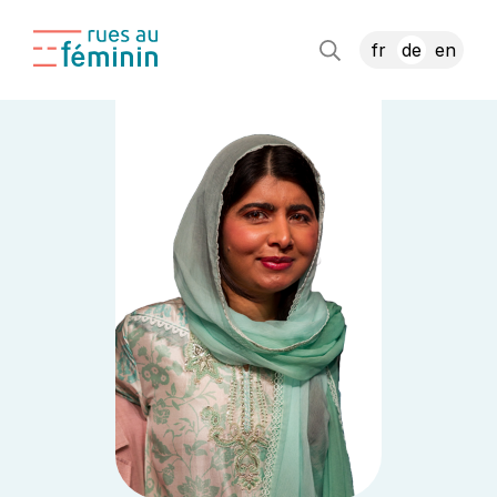
fr
de
en