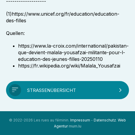
-------------------
(1)https://www.unicef.org/fr/education/education-
des-filles
Quellen:
https://www.la-croix.com/international/pakistan-
que-devient-malala-yousafzai-militante-pour-l-
education-des-jeunes-filles-20250110
https://fr.wikipedia.org/wiki/Malala_Yousafzai
STRASSENÜBERSICHT
© 2022-2026 Les rues au féminin.
Impressum
-
Datenschutz
.
Web
Agentur
mum.lu