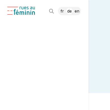
fr
de
en