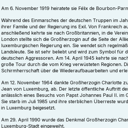
Am 6. November 1919 heiratete sie Félix de Bourbon-Par
Während des Einmarsches der deutschen Truppen im Jahr 
ihrer Familie und der Regierung ins Exil. Von Frankreich a
anschließend kehrte sie nach Großbritannien, in die Vere
London stellte sich die Großherzogin auf die Seite der Alliie
luxemburgischen Regierung ein. Sie wendet sich regelmä
Landsleute. Sie ist sehr beliebt und wird zum Symbol für
deutschen Aggressoren. Am 14. April 1945 kehrte sie n
große Tour durch die vom Krieg verwüsteten Regionen. D
Schirmherrschaft über die Wiederaufbauarbeiten und erle
Am 12. November 1964 dankte Großherzogin Charlotte zu
Jean von Luxemburg, ab. Der letzte öffentliche Auftritt d
anlässlich eines Besuchs von Papst Johannes Paul II. im 
Sie starb im Juli 1985 und ihre sterblichen Überreste wu
in Luxemburg beigesetzt.
Am 29. April 1990 wurde das Denkmal Großherzogin Charlo
Luxemburg-Stadt eingeweiht.