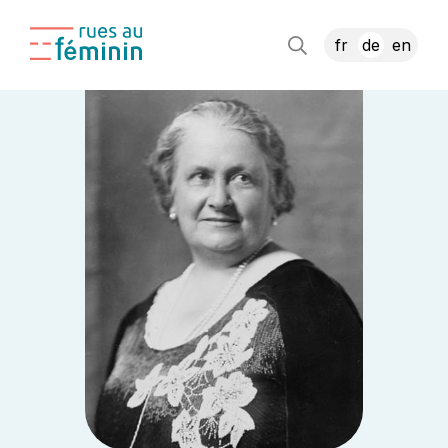
fr
de
en