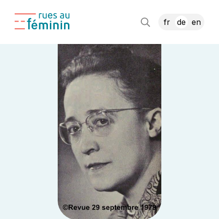
fr
de
en