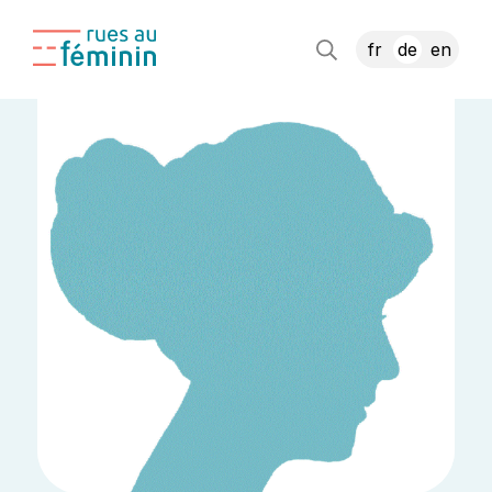
fr
de
en