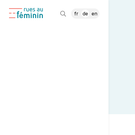
fr
de
en