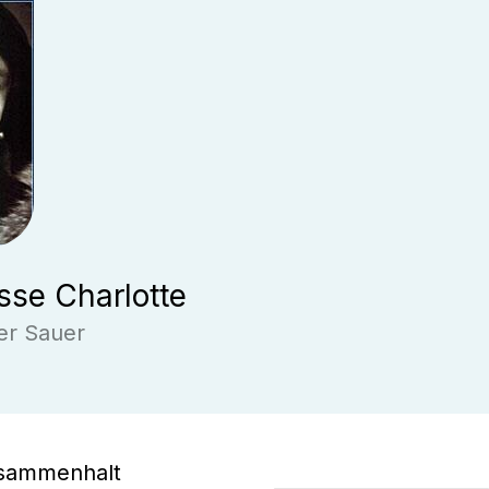
se Charlotte
er Sauer
usammenhalt