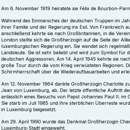
Am 6. November 1919 heiratete sie Félix de Bourbon-Par
Während des Einmarsches der deutschen Truppen im Jahr 
ihrer Familie und der Regierung ins Exil. Von Frankreich a
anschließend kehrte sie nach Großbritannien, in die Vere
London stellte sich die Großherzogin auf die Seite der Alliie
luxemburgischen Regierung ein. Sie wendet sich regelmä
Landsleute. Sie ist sehr beliebt und wird zum Symbol für
deutschen Aggressoren. Am 14. April 1945 kehrte sie n
große Tour durch die vom Krieg verwüsteten Regionen. D
Schirmherrschaft über die Wiederaufbauarbeiten und erle
Am 12. November 1964 dankte Großherzogin Charlotte zu
Jean von Luxemburg, ab. Der letzte öffentliche Auftritt d
anlässlich eines Besuchs von Papst Johannes Paul II. im 
Sie starb im Juli 1985 und ihre sterblichen Überreste wu
in Luxemburg beigesetzt.
Am 29. April 1990 wurde das Denkmal Großherzogin Charlo
Luxemburg-Stadt eingeweiht.