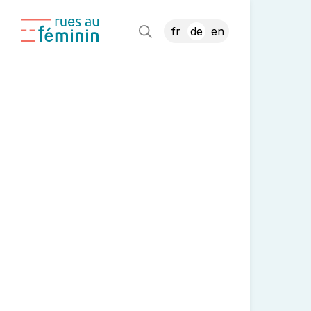
fr
de
en