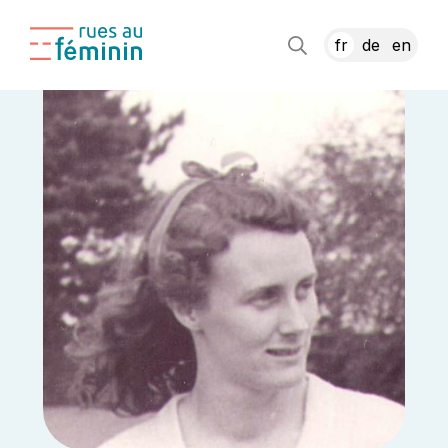
fr
de
en