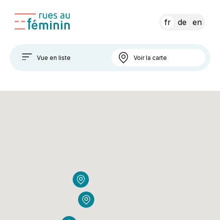
fr
de
en
Vue en liste
Voir la carte