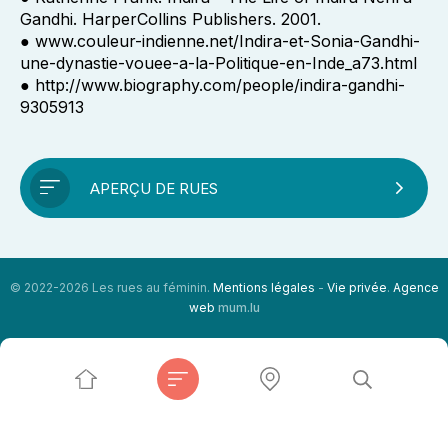
Gandhi. HarperCollins Publishers. 2001.
● www.couleur-indienne.net/Indira-et-Sonia-Gandhi-
une-dynastie-vouee-a-la-Politique-en-Inde_a73.html
● http://www.biography.com/people/indira-gandhi-
9305913
APERÇU DE RUES
© 2022-2026 Les rues au féminin.
Mentions légales
-
Vie privée
.
Agence
web
mum.lu