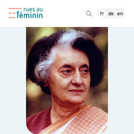
fr
de
en