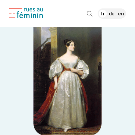
fr
de
en