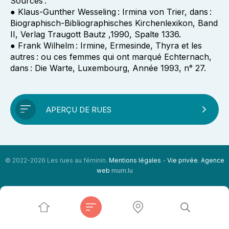
Sources :
● Klaus-Gunther Wesseling : Irmina von Trier, dans :
Biographisch-Bibliographisches Kirchenlexikon, Band
II, Verlag Traugott Bautz ,1990, Spalte 1336.
● Frank Wilhelm : Irmine, Ermesinde, Thyra et les
autres : ou ces femmes qui ont marqué Echternach,
dans : Die Warte, Luxembourg, Année 1993, n° 27.
APERÇU DE RUES
© 2022-2026 Les rues au féminin.
Mentions légales
-
Vie privée
.
Agence
web
mum.lu