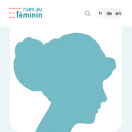
fr
de
en