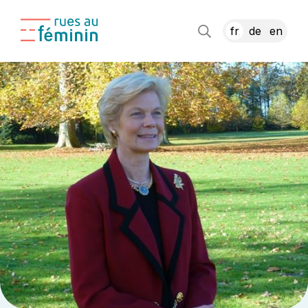
fr
de
en