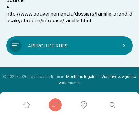
Source :
●
http://www.gouvernement.lu/dossiers/famille_grand_d
ucale/chregne/infobase/famille.html
APERÇU DE RUES
© 2022-2026 Les rues au féminin.
Mentions légales
-
Vie privée
.
Agence
web
mum.lu