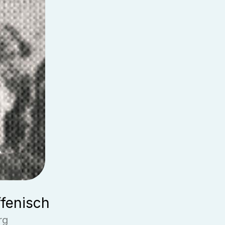
fenisch
rg