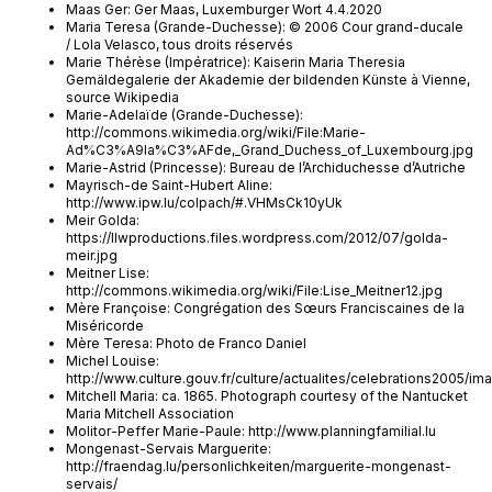
Maas Ger: Ger Maas, Luxemburger Wort 4.4.2020
Maria Teresa (Grande-Duchesse): © 2006 Cour grand-ducale
/ Lola Velasco, tous droits réservés
Marie Thérèse (Impératrice): Kaiserin Maria Theresia
Gemäldegalerie der Akademie der bildenden Künste à Vienne,
source Wikipedia
Marie-Adelaïde (Grande-Duchesse):
http://commons.wikimedia.org/wiki/File:Marie-
Ad%C3%A9la%C3%AFde,_Grand_Duchess_of_Luxembourg.jpg
Marie-Astrid (Princesse): Bureau de l’Archiduchesse d’Autriche
Mayrisch-de Saint-Hubert Aline:
http://www.ipw.lu/colpach/#.VHMsCk10yUk
Meir Golda:
https://llwproductions.files.wordpress.com/2012/07/golda-
meir.jpg
Meitner Lise:
http://commons.wikimedia.org/wiki/File:Lise_Meitner12.jpg
Mère Françoise: Congrégation des Sœurs Franciscaines de la
Miséricorde
Mère Teresa: Photo de Franco Daniel
Michel Louise:
http://www.culture.gouv.fr/culture/actualites/celebrations2005/i
Mitchell Maria: ca. 1865. Photograph courtesy of the Nantucket
Maria Mitchell Association
Molitor-Peffer Marie-Paule: http://www.planningfamilial.lu
Mongenast-Servais Marguerite:
http://fraendag.lu/personlichkeiten/marguerite-mongenast-
servais/