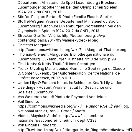
Département Ministériel du Sport Luxembourg / Brochure
Luxemburger Sportlerinnen bei den Olympischen Spielen
1924-2012 du CNFL, 2013
Stiefer-Philippe Barbe: © Photo Famille Flesch-Stiefer
Stoffel-Wagner Yvonne: Département Ministériel du Sport
Luxembourg / Brochure Luxemburger Sportlerinnen bei den
Olympischen Spielen 1924-2012 du CNFL, 2013
Strecker-Steffen Valérie: http://bettembourg.lu/wp-
content/uploads/2017/09/Valerie-Strecker.png
Thatcher Margaret:
http://commons.wikimedia.org/wiki/File:Margaret_Thatcher.png
Thomas-Clement Marguerite: Bibliothèque nationale du
Luxembourg : Luxemburger Illustrierte N°13 de 1925 p.98
Thull Ketty: © Ketty Thull, Editions Schortgen
Tidick-Ulveling Marie-Louise: Germaine Goetzinger et Claude
D. Conter: Luxemburger Autorenlexikon, Centre National de
Littérature Mersch, 2007, p.613.
Unden Lily: © Edouard Kutter. In: Schlesser-Knaff: Lily Unden
Useldinger-Hostert Yvonne:Institut für Geschichte und
Soziales Luxemburg
Van Westerop Adri: ©Photo de Raymond Aendekerk
Veil Simone:
https://commons.wikimedia.org/wiki/File:Simone_Veil_(1984).jpg,
Nationaal Archief, Rob C. Croes / Anefo
Viénot-Mayrisch Andrée: http://www2.assemblee-
nationale.fr/sycomore/fiche/(num_dept)/7232
Von Bingen Hildegard:
http://fr.wikipedia.org/wiki/Hildegarde_de_Bingen#mediaviewer/F