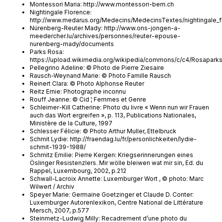
Montessori Maria: http://www.montessori-bern.ch
Nightingale Florence:
http://www.medarus.org/Medecins/MedecinsTextes/nightingale_fl
Nürenberg-Reuter Mady: http://www.ons-jongen-a-
meedercher.lu/archives/personnes/reuter-epouse-
nurenberg-mady/documents
Parks Rosa:
https://upload.wikimedia.org/wikipedia/commons/c/c4/Rosaparks
Pellegrino Adeline: © Photo de Pierre Ziesaire
Rausch-Weynand Marie: © Photo Famille Rausch
Reinert Clara: © Photo Alphonse Reuter
Reitz Ernie: Photographe inconnu
Rouff Jeanne: © Cid ¦ Femmes et Genre
Schleimer-Kill Catherine: Photo du livre « Wenn nun wir Frauen
auch das Wort ergreifen », p. 113, Publications Nationales,
Ministère de la Culture, 1997
Schlesser Félicie: © Photo Arthur Muller, Ettelbruck
Schmit Lydie: http://fraendag.lu/fr/personlichkeiten/lydie-
schmit-1939-1988/
Schmitz Emilie: Pierre Kergen: Kriegserinnerungen eines
Öslinger Resistenzlers. Mir wölle bleiwen wat mir sin, Ed. du
Rappel, Luxembourg, 2002, p.212
Schwall-Lacroix Annette: Luxemburger Wort , © photo: Marc
Wilwert / Archiv
Speyer Marie: Germaine Goetzinger et Claude D. Conter:
Luxemburger Autorenlexikon, Centre National de Littérature
Mersch, 2007, p.577
Steinmetz-Ludwig Milly: Recadrement d’une photo du