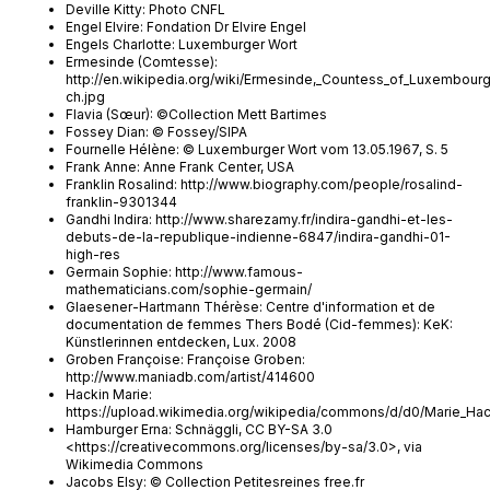
Deville Kitty: Photo CNFL
Engel Elvire: Fondation Dr Elvire Engel
Engels Charlotte: Luxemburger Wort
Ermesinde (Comtesse):
http://en.wikipedia.org/wiki/Ermesinde,_Countess_of_Luxembourg
ch.jpg
Flavia (Sœur): ©Collection Mett Bartimes
Fossey Dian: © Fossey/SIPA
Fournelle Hélène: © Luxemburger Wort vom 13.05.1967, S. 5
Frank Anne: Anne Frank Center, USA
Franklin Rosalind: http://www.biography.com/people/rosalind-
franklin-9301344
Gandhi Indira: http://www.sharezamy.fr/indira-gandhi-et-les-
debuts-de-la-republique-indienne-6847/indira-gandhi-01-
high-res
Germain Sophie: http://www.famous-
mathematicians.com/sophie-germain/
Glaesener-Hartmann Thérèse: Centre d'information et de
documentation de femmes Thers Bodé (Cid-femmes): KeK:
Künstlerinnen entdecken, Lux. 2008
Groben Françoise: Françoise Groben:
http://www.maniadb.com/artist/414600
Hackin Marie:
https://upload.wikimedia.org/wikipedia/commons/d/d0/Marie_Hac
Hamburger Erna: Schnäggli, CC BY-SA 3.0
<https://creativecommons.org/licenses/by-sa/3.0>, via
Wikimedia Commons
Jacobs Elsy: © Collection Petitesreines free.fr