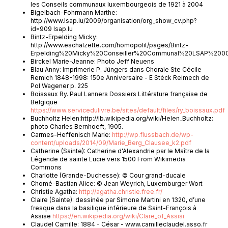
les Conseils communaux luxembourgeois de 1921 à 2004
Bigelbach-Fohrmann Marthe:
http://www.lsap.lu/2009/organisation/org_show_cv.php?
id=909 lsap.lu
Bintz-Erpelding Micky:
http://www.eschalzette.com/homopolit/pages/Bintz-
Erpelding%20Micky%20Conseiller%20Communal%20LSAP%2000
Birckel Marie-Jeanne: Photo Jeff Neuens
Blau Anny: Imprimerie P. Jüngers dans Chorale Ste Cécile
Remich 1848-1998: 150e Anniversaire - E Stèck Reimech de
Pol Wagener p. 225
Boissaux Ry. Paul Lanners Dossiers Littérature française de
Belgique
https://www.servicedulivre.be/sites/default/files/ry_boissaux.pdf
Buchholtz Helen:http://lb.wikipedia.org/wiki/Helen_Buchholtz:
photo Charles Bernhoeft, 1905.
Carmes-Heffenisch Marie:
http://wp.flussbach.de/wp-
content/uploads/2014/09/Marie_Berg_Clausee_k2.pdf
Catherine (Sainte): Catherine d'Alexandrie par le Maître de la
Légende de sainte Lucie vers 1500 From Wikimedia
Commons
Charlotte (Grande-Duchesse): © Cour grand-ducale
Chomé-Bastian Alice: © Jean Weyrich, Luxemburger Wort
Christie Agatha:
http://agatha.christie.free.fr/
Claire (Sainte): dessinée par Simone Martini en 1320, d’une
fresque dans la basilique inférieure de Saint-François à
Assise
https://en.wikipedia.org/wiki/Clare_of_Assisi
Claudel Camille: 1884 - César - www.camilleclaudel.asso.fr