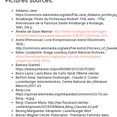
Pictures sources:
Addams Jane :
https://commons.wikimedia.org/wiki/File:Jane_Addams_profile.jp
Amalberge: Photo du Professeur Norbert Thill, dans : 175e
Anniversaire de la Paroisse Sainte Amalberge à Rodange,
1981, 216 p
Amélie de Saxe Weimar:
http://www.royaltyguide.nl/images-
families/wettin/saxeweimareisenach3/1830%20Amalia.JPG
.
Astrid (Princesse): Livre Kronprinsessan Astrid (Stockholm,
1926 ¦
http://commons.wikimedia.org/wiki/File:Astrid_Princess_of_Swede
Baker Joséphine: Image courtesy Dutch National Archives ¦
https://www.blackpast.org/global-african-history/baker-
josephine-1906-1975/
Barbara (Sainte) :
https://www.pinterest.ch/pin/650981321123075390/
Bassi Laura: Laura Bassi de Carlo Vandi (18ème siècle).
Beffort Anne: Germaine Goetzinger , Claude D. Conter:
Luxemburger Autorenlexikon, Centre National de Littérature
Mersch,2007 43.
Berg Lisa:
https://upload.wikimedia.org/wikipedia/commons/c/c7/Lisa-
Berg--w.jpg
Berg-Clausse Maria: http://wp.flussbach.de/wp-
content/uploads/2014/09/Marie_Berg_Clausee_k2.pdf
Beving Marguerite-Séraphine: Luxemburger Wort
Biever-Wagner Cécile: Publication : Premières Femmes dans