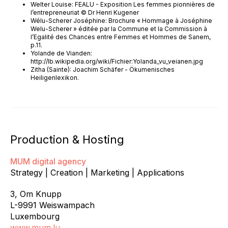
Welter Louise: FEALU - Exposition Les femmes pionnières de
l’entrepreneuriat © Dr Henri Kugener
Wélu-Scherer Joséphine: Brochure « Hommage à Joséphine
Welu-Scherer » éditée par la Commune et la Commission à
l’Egalité des Chances entre Femmes et Hommes de Sanem,
p.11.
Yolande de Vianden:
http://lb.wikipedia.org/wiki/Fichier:Yolanda_vu_veianen.jpg
Zitha (Sainte): Joachim Schäfer - Ökumenisches
Heiligenlexikon.
Production & Hosting
MUM digital agency
Strategy | Creation | Marketing | Applications
3, Om Knupp
L-9991 Weiswampach
Luxembourg
www.mum.lu