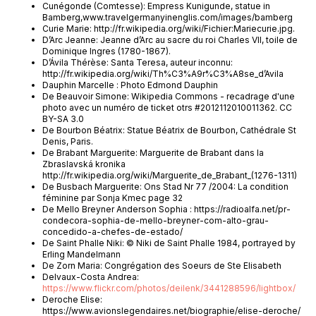
Cunégonde (Comtesse): Empress Kunigunde, statue in
Bamberg,www.travelgermanyinenglis.com/images/bamberg
Curie Marie: http://fr.wikipedia.org/wiki/Fichier:Mariecurie.jpg.
D’Arc Jeanne: Jeanne d’Arc au sacre du roi Charles VII, toile de
Dominique Ingres (1780-1867).
D’Ávila Thérèse: Santa Teresa, auteur inconnu:
http://fr.wikipedia.org/wiki/Th%C3%A9r%C3%A8se_d’Avila
Dauphin Marcelle : Photo Edmond Dauphin
De Beauvoir Simone: Wikipedia Commons - recadrage d'une
photo avec un numéro de ticket otrs #2012112010011362. CC
BY-SA 3.0
De Bourbon Béatrix: Statue Béatrix de Bourbon, Cathédrale St
Denis, Paris.
De Brabant Marguerite: Marguerite de Brabant dans la
Zbraslavská kronika
http://fr.wikipedia.org/wiki/Marguerite_de_Brabant_(1276-1311)
De Busbach Marguerite: Ons Stad Nr 77 /2004: La condition
féminine par Sonja Kmec page 32
De Mello Breyner Anderson Sophia : https://radioalfa.net/pr-
condecora-sophia-de-mello-breyner-com-alto-grau-
concedido-a-chefes-de-estado/
De Saint Phalle Niki: © Niki de Saint Phalle 1984, portrayed by
Erling Mandelmann
De Zorn Maria: Congrégation des Soeurs de Ste Elisabeth
Delvaux-Costa Andrea:
https://www.flickr.com/photos/deilenk/3441288596/lightbox/
Deroche Elise:
https://www.avionslegendaires.net/biographie/elise-deroche/