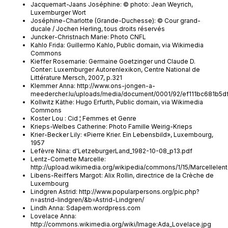
Jacquemart-Jaans Joséphine: © photo: Jean Weyrich,
Luxemburger Wort
Joséphine-Charlotte (Grande-Duchesse): © Cour grand-
ducale / Jochen Herling, tous droits réservés
Juncker-Christnach Marie: Photo CNFL
Kahlo Frida: Guillermo Kahlo, Public domain, via Wikimedia
Commons
Kieffer Rosemarie: Germaine Goetzinger und Claude D.
Conter: Luxemburger Autorenlexikon, Centre National de
Littérature Mersch, 2007, p.321
Klemmer Anna: http://www.ons-jongen-a-
meedercher.lu/uploads/media/document/0001/92/ef111bc681b
Kollwitz Käthe: Hugo Erfurth, Public domain, via Wikimedia
Commons
Koster Lou : Cid ¦ Femmes et Genre
Krieps-Welbes Catherine: Photo Famille Weirig-Krieps
Krier-Becker Lily: «Pierre Krier. Ein Lebensbild», Luxembourg,
1957
Lefèvre Nina: d'LetzeburgerLand_1982-10-08_p13.pdf
Lentz-Cornette Marcelle:
http://upload.wikimedia.org/wikipedia/commons/1/15/Marcellelent
Libens-Reiffers Margot: Alix Rollin, directrice de la Crèche de
Luxembourg
Lindgren Astrid: http://www.popularpersons.org/pic.php?
n=astrid-lindgren/&b=Astrid-Lindgren/
Lindh Anna: Sdapem.wordpress.com
Lovelace Anna:
http://commons.wikimedia.org/wiki/Image:Ada_Lovelace.jpg