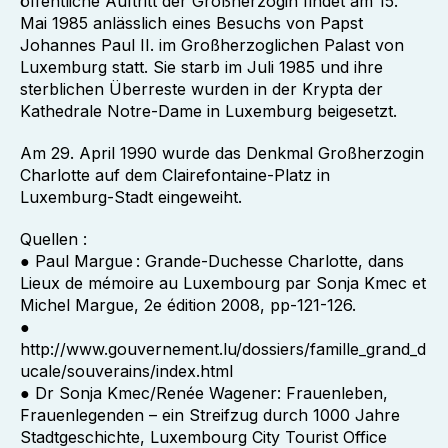
öffentliche Auftritt der Großherzogin findet am 15.
Mai 1985 anlässlich eines Besuchs von Papst
Johannes Paul II. im Großherzoglichen Palast von
Luxemburg statt. Sie starb im Juli 1985 und ihre
sterblichen Überreste wurden in der Krypta der
Kathedrale Notre-Dame in Luxemburg beigesetzt.
Am 29. April 1990 wurde das Denkmal Großherzogin
Charlotte auf dem Clairefontaine-Platz in
Luxemburg-Stadt eingeweiht.
Quellen :
● Paul Margue : Grande-Duchesse Charlotte, dans
Lieux de mémoire au Luxembourg par Sonja Kmec et
Michel Margue, 2e édition 2008, pp-121-126.
●
http://www.gouvernement.lu/dossiers/famille_grand_d
ucale/souverains/index.html
● Dr Sonja Kmec/Renée Wagener: Frauenleben,
Frauenlegenden – ein Streifzug durch 1000 Jahre
Stadtgeschichte, Luxembourg City Tourist Office