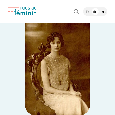
fr
de
en