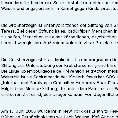
besonders für Kinder ein. So unterstützt sie unter ander
Waisen und engagiert sich im Kampf gegen Kinderprostitu
Die Großherzogin ist Ehrenvorsitzende der Stiftung von
Teresa. Ziel dieser Stiftung ist es, bedürftigen Menschen 
zu helfen, Menschen mit einer körperlichen, psychischen 
Lernschwierigkeiten. Außerdem unterstützt sie Projekte de
Die Großherzogin ist Präsidentin des Luxemburgischen R
Stiftung zur Unterstützung der Krebsforschung und Ehren
Die Ligue luxembourgeoise de Prévention et d‘Action médic
Weiterhin ist sie Schirmherrin des Kinderhilfswerkes SOS-
„International Paralympic Committee Honorary Board“ sow
Mitglied der Mentor-Stiftung, die unter dem Patronat der
und deren Ziel es ist, den Drogenkonsum von Jugendliche
Am 13. Juni 2006 wurde ihr in New York der „Path to Peac
früher an Persönlichkeiten wie Lech Walesa, Kofi Annan 