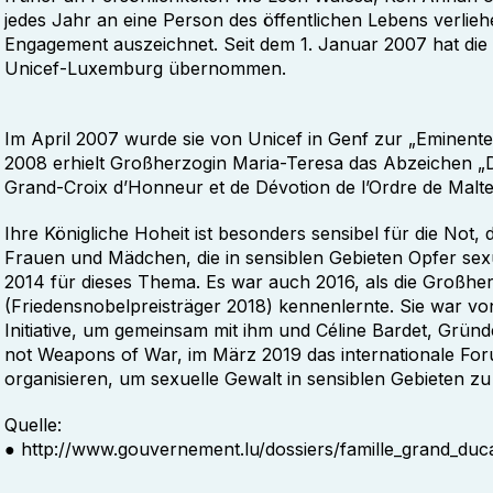
jedes Jahr an eine Person des öffentlichen Lebens verlieh
Engagement auszeichnet. Seit dem 1. Januar 2007 hat die
Unicef-Luxemburg übernommen.
Im April 2007 wurde sie von Unicef in Genf zur „Eminente
2008 erhielt Großherzogin Maria-Teresa das Abzeichen 
Grand-Croix d’Honneur et de Dévotion de l’Ordre de Malte
Ihre Königliche Hoheit ist besonders sensibel für die Not, 
Frauen und Mädchen, die in sensiblen Gebieten Opfer sexu
2014 für dieses Thema. Es war auch 2016, als die Großh
(Friedensnobelpreisträger 2018) kennenlernte. Sie war von 
Initiative, um gemeinsam mit ihm und Céline Bardet, Grün
not Weapons of War, im März 2019 das internationale Fo
organisieren, um sexuelle Gewalt in sensiblen Gebieten z
Quelle:
● http://www.gouvernement.lu/dossiers/famille_grand_duc