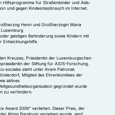
em Hilfsprogramme für Straßenkinder und Aids-
tion und gegen Kindesmissbrauch im Internet.
 Großherzog Henri und Großherzogin Maria
in Luxemburg
oder geistigen Behinderung sowie Kindern mit
r Entwicklungshilfe.
oten Kreuzes, Präsidentin der Luxemburgischen
präsidentin der Stiftung für AIDS-Forschung.
o-sociales steht unter ihrem Patronat.
Kinderdorf, Mitglied des Ehrenkomitees der
ie aktives
 Weltgesundheitsorganisation gegründet wurde
n zu verhindern.
e Award 2006“ verliehen. Dieser Preis, der
oder König Baudouin vergeben wurde, wird