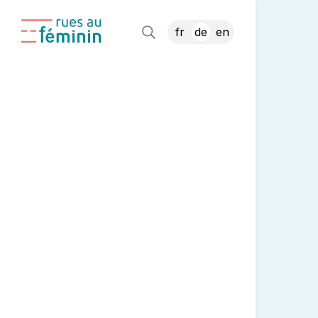
fr
de
en