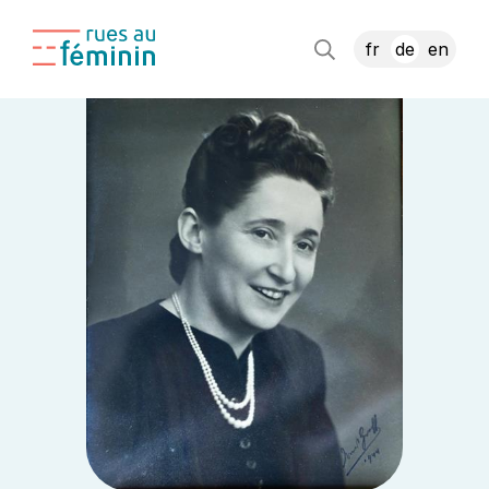
fr
de
en