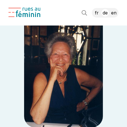
fr
de
en