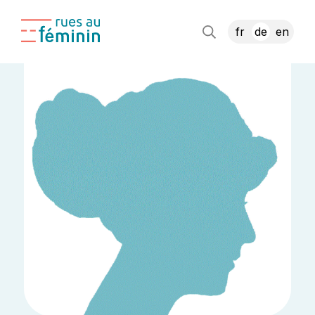
fr
de
en