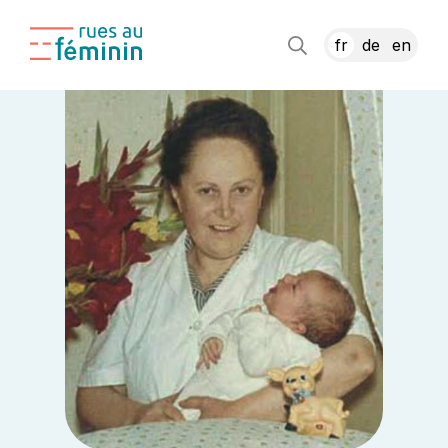
fr
de
en