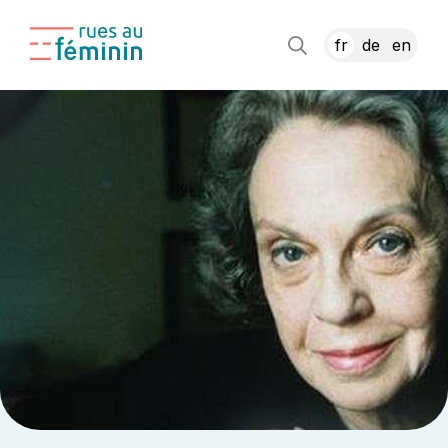
fr
de
en