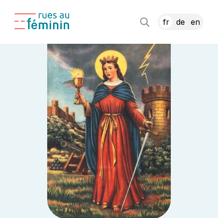
fr
de
en