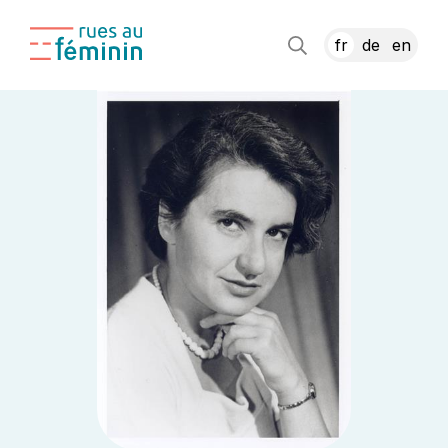
fr
de
en