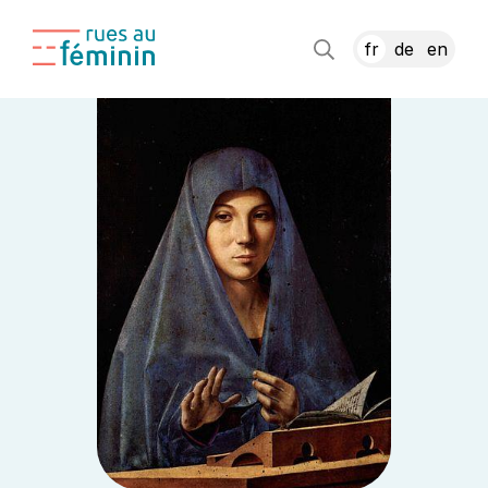
fr
de
en