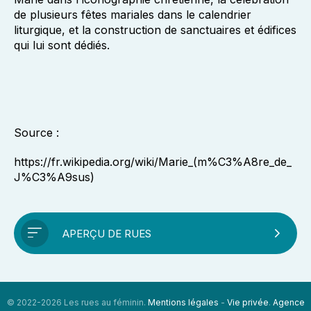
de plusieurs
fêtes mariales
dans le
calendrier
liturgique
, et la construction de
sanctuaires
et édifices
qui lui sont dédiés.
Source :
https://fr.wikipedia.org/wiki/Marie_(m%C3%A8re_de_
J%C3%A9sus)
APERÇU DE RUES
© 2022-2026 Les rues au féminin.
Mentions légales
-
Vie privée
.
Agence