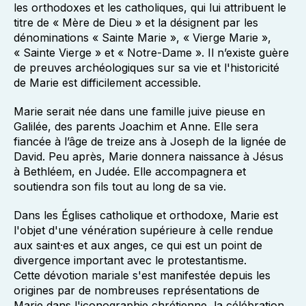
les
orthodoxes
et les
catholiques
, qui lui attribuent le
titre de «
Mère de Dieu
» et la désignent par les
dénominations « Sainte Marie », « Vierge Marie »,
« Sainte Vierge » et « Notre-Dame ». Il n’existe guère
de preuves archéologiques sur sa vie et l'historicité
de Marie est difficilement accessible.
Marie serait née dans une famille juive pieuse en
Galilée, des parents Joachim et Anne. Elle sera
fiancée à l’âge de treize ans à Joseph de la lignée de
David. Peu après, Marie donnera naissance à Jésus
à Bethléem, en Judée. Elle accompagnera et
soutiendra son fils tout au long de sa vie.
Dans les
Églises catholique
et
orthodoxe
, Marie est
l'objet d'une vénération supérieure à celle rendue
aux saint·es et aux anges, ce qui est un point de
divergence important avec le
protestantisme
.
Cette
dévotion mariale
s'est manifestée depuis les
origines par de nombreuses
représentations de
Marie
dans l'
iconographie chrétienne
, la célébration