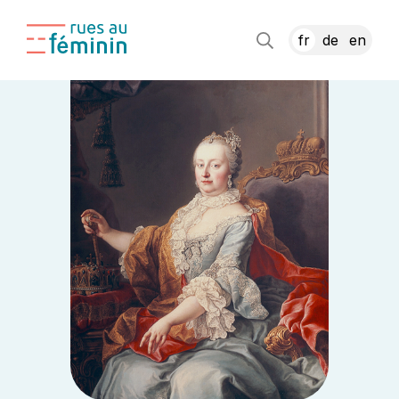
fr
de
en