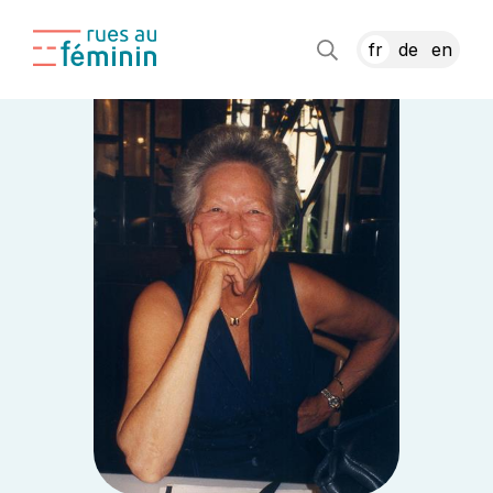
fr
de
en